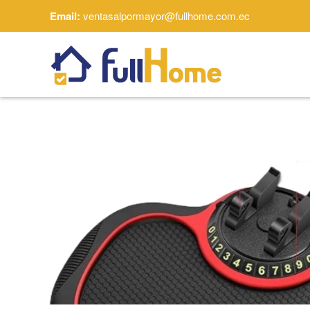
Email:
ventasalpormayor@fullhome.com.ec
Skip to main content