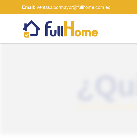
Email:
ventasalpormayor@fullhome.com.ec
Skip to main content
¿Qu