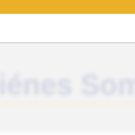
iénes So