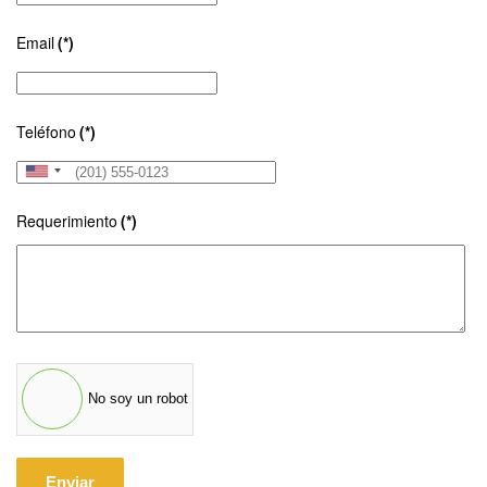
Email
(*)
Teléfono
(*)
United
States
Requerimiento
(*)
+1
No soy un robot
Enviar