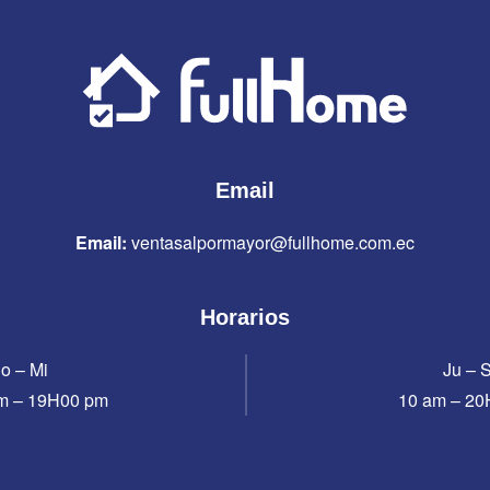
Email
Email:
ventasalpormayor@fullhome.com.ec
Horarios
o – Mi
Ju – 
m – 19H00 pm
10 am – 2