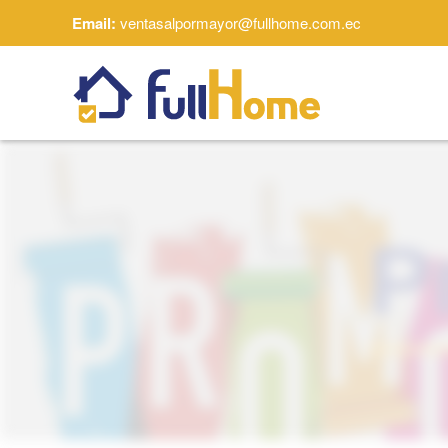
Email:
ventasalpormayor@fullhome.com.ec
Skip to main content