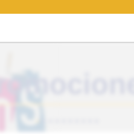
Autos A
Promociones
Autos Accesorios
Viajes
Mochilas, Carteras, Billeteras, Lon
Hogar
Tecnología
Accesorios
Computadoras
Deportes
Fitness