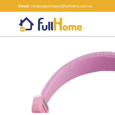
Email:
ventasalpormayor@fullhome.com.ec
Skip to main content