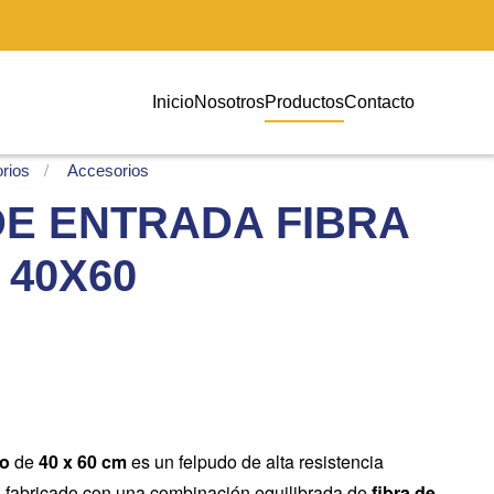
Inicio
Nosotros
Productos
Contacto
rios
Accesorios
DE ENTRADA FIBRA
 40X60
o
de
40 x 60 cm
es un felpudo de alta resistencia
, fabricado con una combinación equilibrada de
fibra de