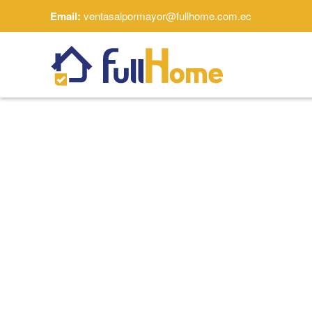
Email:
ventasalpormayor@fullhome.com.ec
Skip to main content