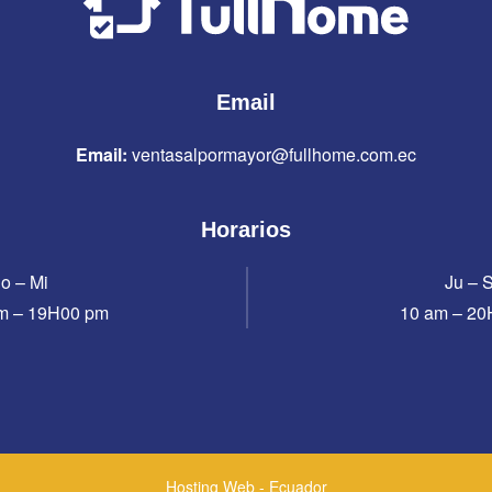
Email
Email:
ventasalpormayor@fullhome.com.ec
Horarios
o – Mi
Ju – 
m – 19H00 pm
10 am – 2
Hosting Web - Ecuador