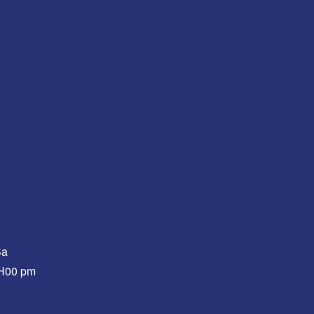
Sa
0H00 pm