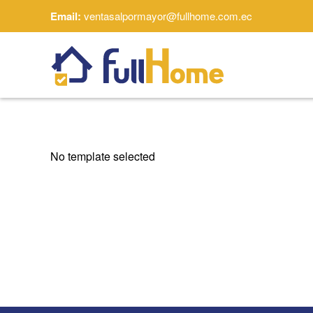
Email:
ventasalpormayor@fullhome.com.ec
Skip to main content
No template selected