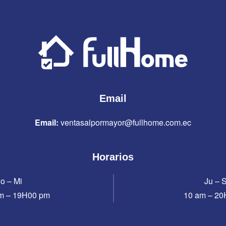
Email
Email:
ventasalpormayor@fullhome.com.ec
Horarios
o – Mi
Ju – 
m – 19H00 pm
10 am – 2