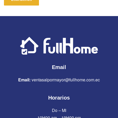
Email
Email:
ventasalpormayor@fullhome.com.ec
Horarios
Do – Mi
10H00 am – 19H00 pm