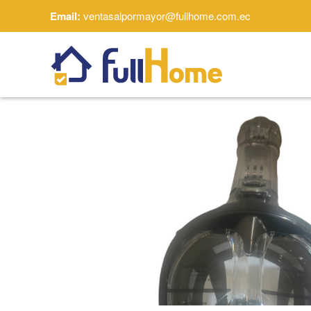
Email:
ventasalpormayor@fullhome.com.ec
Skip to main content