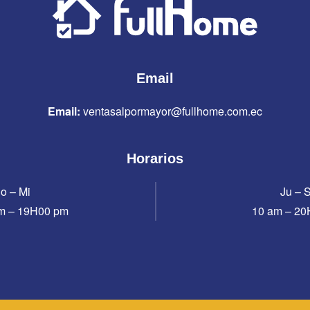
Email
Email:
ventasalpormayor@fullhome.com.ec
Horarios
o – Mi
Ju – 
m – 19H00 pm
10 am – 2