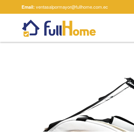
Email:
ventasalpormayor@fullhome.com.ec
Skip to main content