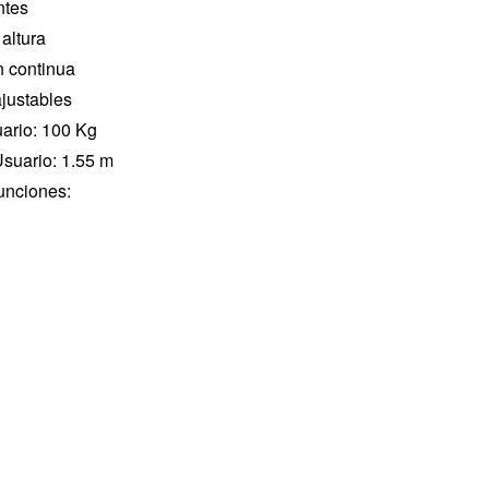
antes
 altura
n continua
justables
ario: 100 Kg
suario: 1.55 m
unciones: