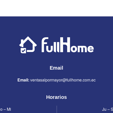
Email
Email:
ventasalpormayor@fullhome.com.ec
Horarios
o – Mi
Ju – 