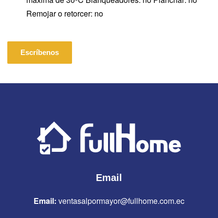
Remojar o retorcer: no
Escríbenos
Email
Email:
ventasalpormayor@fullhome.com.ec