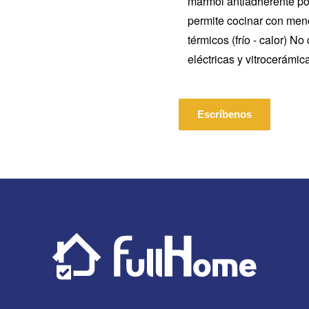
mármol antiadherente por 
permite cocinar con meno
térmicos (frío - calor) N
eléctricas y vitrocerámic
Escríbenos