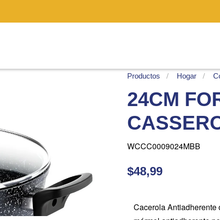
Productos
Hogar
Co
24CM FO
CASSER
WCCC0009024MBB
$48,99
Cacerola Antiadherente 