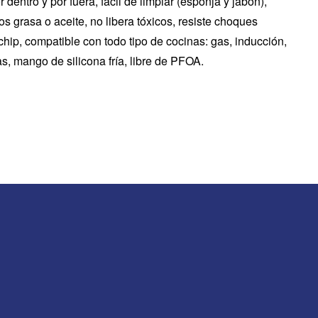
dentro y por fuera, fácil de limpiar (esponja y jabón),
s grasa o aceite, no libera tóxicos, resiste choques
o chip, compatible con todo tipo de cocinas: gas, inducción,
as, mango de silicona fría, libre de PFOA.