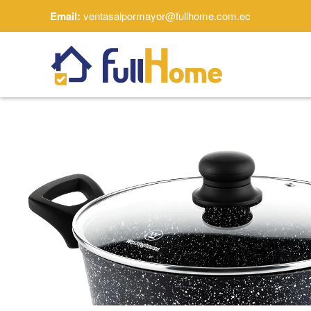
Email:
ventasalpormayor@fullhome.com.ec
Skip to main content