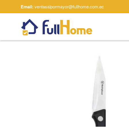
Email:
ventasalpormayor@fullhome.com.ec
Skip to main content