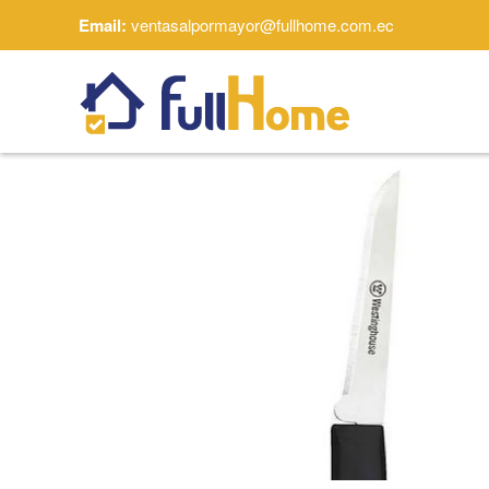
Email:
ventasalpormayor@fullhome.com.ec
Skip to main content