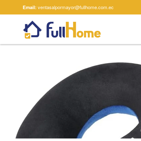
Email:
ventasalpormayor@fullhome.com.ec
Skip to main content