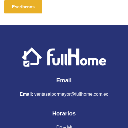
Escríbenos
Email
Email:
ventasalpormayor@fullhome.com.ec
Horarios
Do – Mi