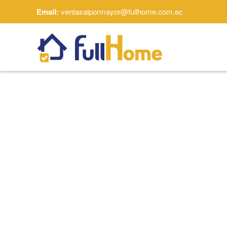
Email:
ventasalpormayor@fullhome.com.ec
Skip to main content