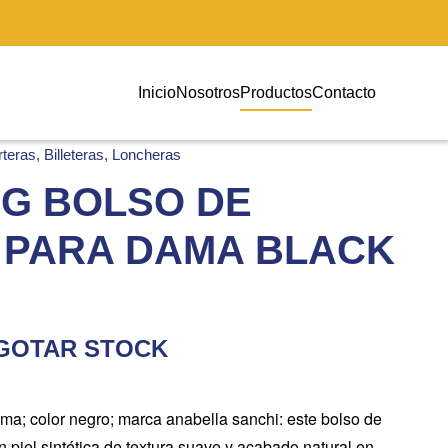
Inicio
Nosotros
Productos
Contacto
teras, Billeteras, Loncheras
NG BOLSO DE
PARA DAMA BLACK
AGOTAR STOCK
a; color negro; marca anabella sanchi: este bolso de
 piel sintética de textura suave y acabado natural en