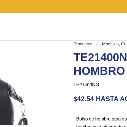
Productos
Mochilas, Car
TE21400
HOMBRO 
TE21400NG
$42.54 HASTA 
Bolso de hombro para dam
hombro está elaborado en