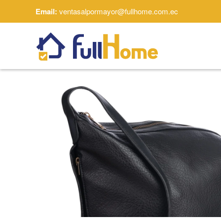
Email:
ventasalpormayor@fullhome.com.ec
Skip to main content