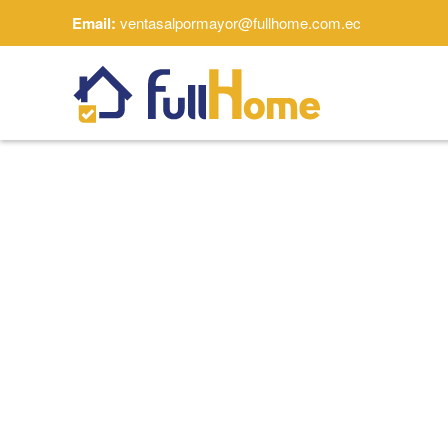
Email:
ventasalpormayor@fullhome.com.ec
Skip to main content