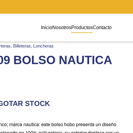
Inicio
Nosotros
Productos
Contacto
teras, Billeteras, Loncheras
09 BOLSO NAUTICA
AGOTAR STOCK
nco; marca nautica: este bolso hobo presenta un diseño
cionado en 100% poliuretano. su exterior destaca por un