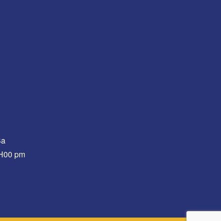
Sa
0H00 pm