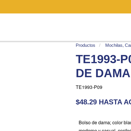
Productos
Mochilas, Car
TE1993-P
DE DAMA
TE1993-P09
$48.29 HASTA 
Bolso de dama; color bla
moderno y casual, confec