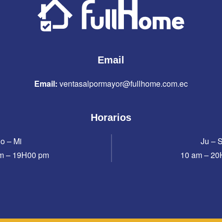
Email
Email:
ventasalpormayor@fullhome.com.ec
Horarios
o – Mi
Ju – 
m – 19H00 pm
10 am – 2