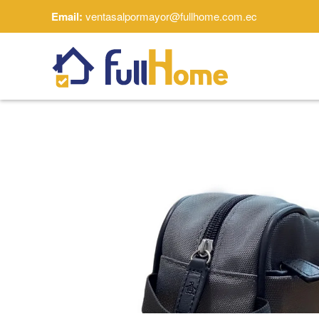
Email:
ventasalpormayor@fullhome.com.ec
Skip to main content