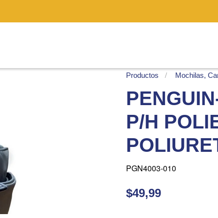
Productos
Mochilas, Car
PENGUIN-
P/H POLI
POLIURE
PGN4003-010
$49,99