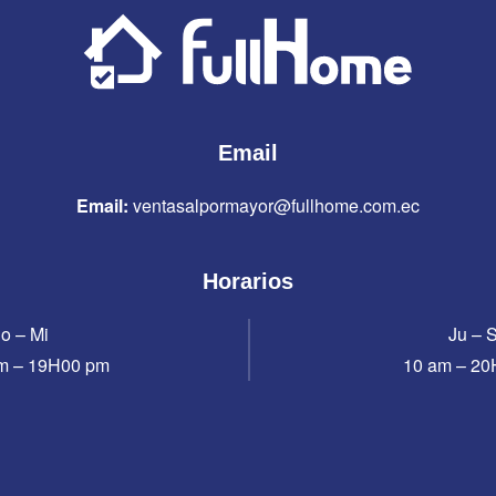
Email
Email:
ventasalpormayor@fullhome.com.ec
Horarios
o – Mi
Ju – 
m – 19H00 pm
10 am – 2