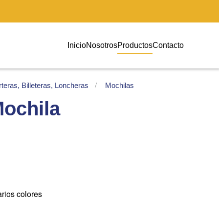
Inicio
Nosotros
Productos
Contacto
teras, Billeteras, Loncheras
Mochilas
ochila
rios colores