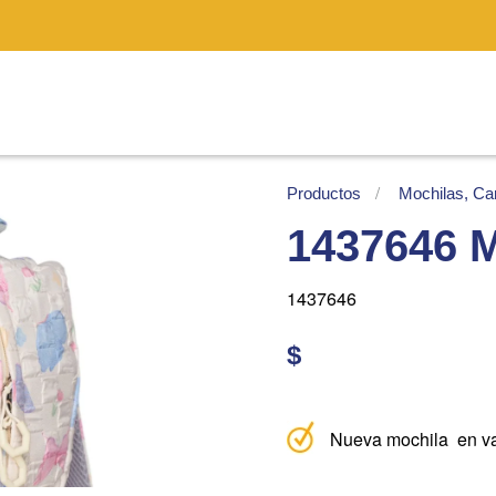
Productos
Mochilas, Car
1437646 M
1437646
$
Nueva mochila en va