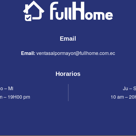
Email
Email:
ventasalpormayor@fullhome.com.ec
Horarios
o – Mi
Ju – 
m – 19H00 pm
10 am – 2