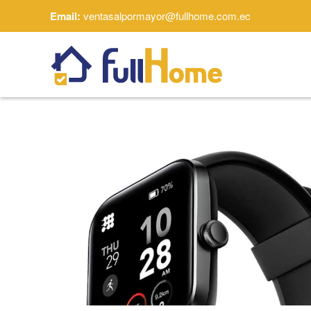
Email:
ventasalpormayor@fullhome.com.ec
Skip to main content