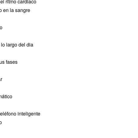
el ritmo cardiaco
o en la sangre
io
lo largo del dia
us fases
r
mático
teléfono inteligente
o