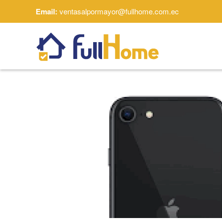
Email:
ventasalpormayor@fullhome.com.ec
Skip to main content