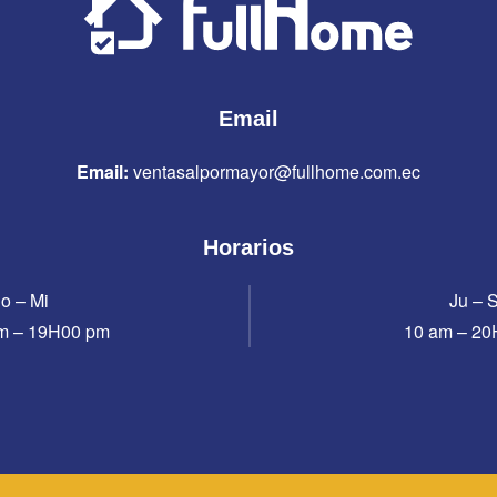
Email
Email:
ventasalpormayor@fullhome.com.ec
Horarios
o – Mi
Ju – 
m – 19H00 pm
10 am – 2