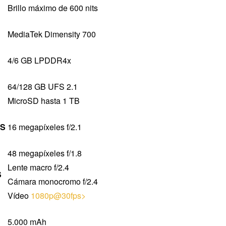
Brillo máximo de 600 nits
MediaTek Dimensity 700
4/6 GB LPDDR4x
64/128 GB UFS 2.1
MicroSD hasta 1 TB
S
16 megapíxeles f/2.1
48 megapíxeles f/1.8
Lente macro f/2.4
S
Cámara monocromo f/2.4
Vídeo
1080p@30fps>
5.000 mAh