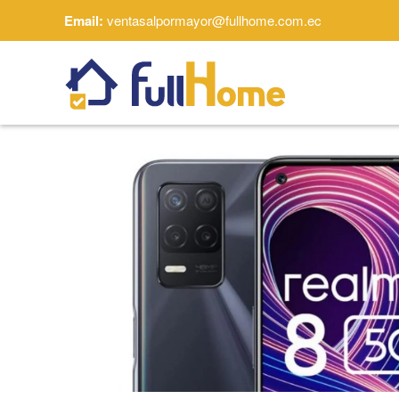
Email:
ventasalpormayor@fullhome.com.ec
Skip to main content