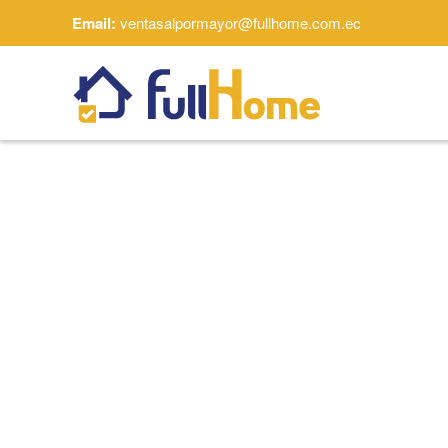
Email:
ventasalpormayor@fullhome.com.ec
Skip to main content