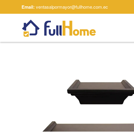
Email:
ventasalpormayor@fullhome.com.ec
Skip to main content