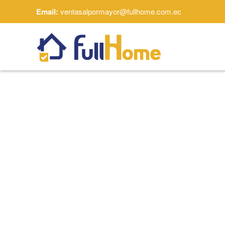
Email:
ventasalpormayor@fullhome.com.ec
Skip to main content