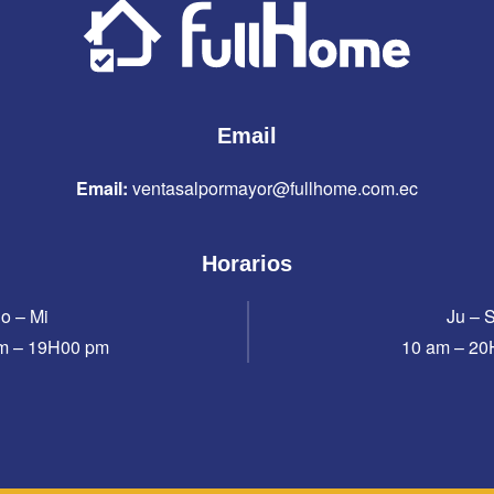
Email
Email:
ventasalpormayor@fullhome.com.ec
Horarios
o – Mi
Ju – 
m – 19H00 pm
10 am – 2