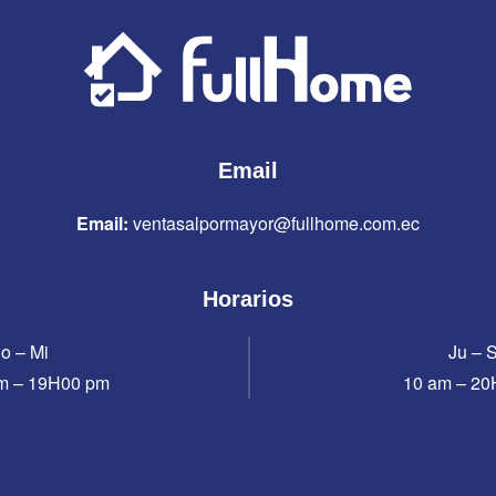
Email
Email:
ventasalpormayor@fullhome.com.ec
Horarios
o – Mi
Ju – 
m – 19H00 pm
10 am – 2