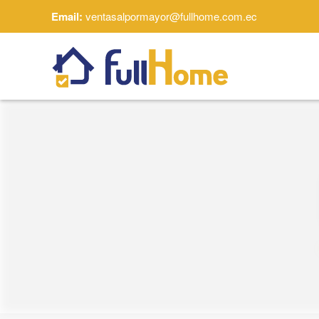
Email:
ventasalpormayor@fullhome.com.ec
Skip to main content