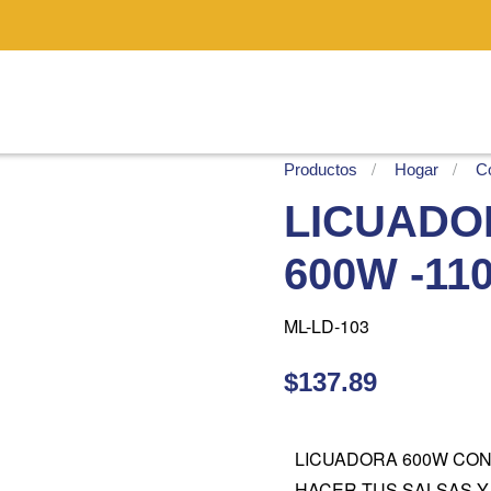
Productos
Hogar
C
LICUADO
600W -11
ML-LD-103
$137.89
LICUADORA 600W CON
HACER TUS SALSAS Y