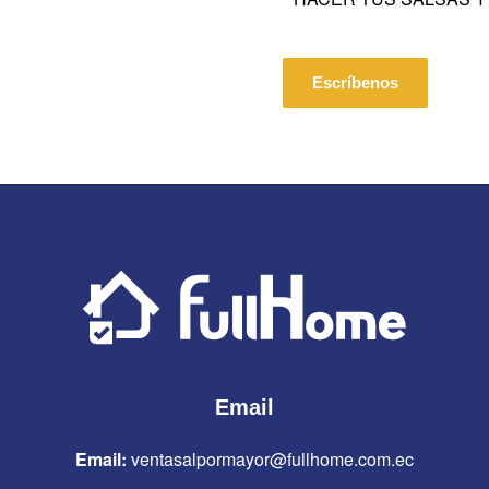
Escríbenos
Email
Email:
ventasalpormayor@fullhome.com.ec