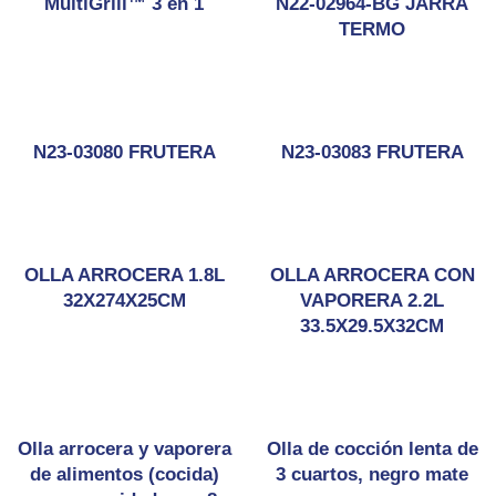
MultiGrill™ 3 en 1
N22-02964-BG JARRA
TERMO
N23-03080 FRUTERA
N23-03083 FRUTERA
OLLA ARROCERA 1.8L
OLLA ARROCERA CON
32X274X25CM
VAPORERA 2.2L
33.5X29.5X32CM
Olla arrocera y vaporera
Olla de cocción lenta de
de alimentos (cocida)
3 cuartos, negro mate