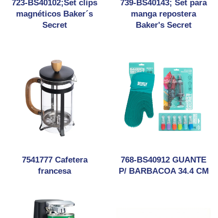
723-BS40102;Set clips
739-BS40143; Set para
magnéticos Baker´s
manga repostera
Secret
Baker's Secret
7541777 Cafetera
768-BS40912 GUANTE
francesa
P/ BARBACOA 34.4 CM