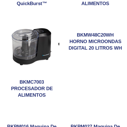
QuickBurst™
ALIMENTOS
BKMW48C20WH
HORNO MICROONDAS
DIGITAL 20 LITROS WH
BKMC7003
PROCESADOR DE
ALIMENTOS
BKPM016 Maquina De
BKPM027 Maquina De