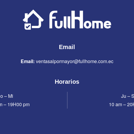
Email
Email:
ventasalpormayor@fullhome.com.ec
Horarios
o – Mi
Ju – 
m – 19H00 pm
10 am – 2