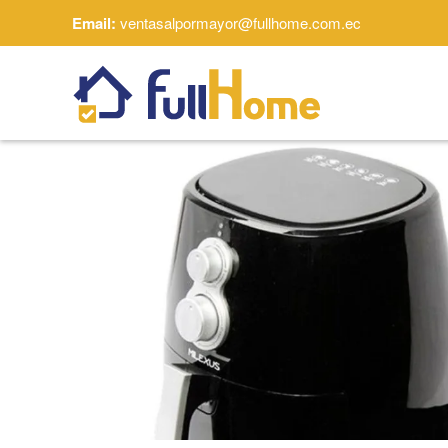
Email:
ventasalpormayor@fullhome.com.ec
Skip to main content