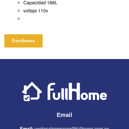
Capacidad 188L
voltaje 110v
Escríbenos
Email
Email:
ventasalpormayor@fullhome.com.ec