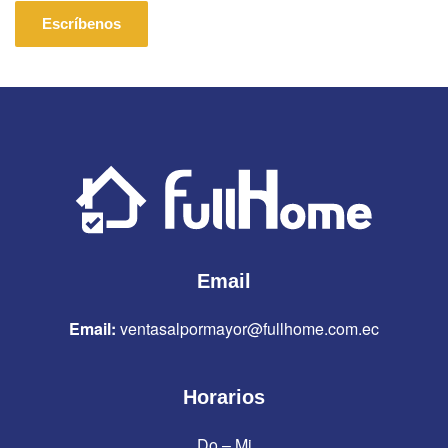
Escríbenos
Email
Email:
ventasalpormayor@fullhome.com.ec
Horarios
Do – Mi