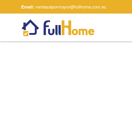
Email:
ventasalpormayor@fullhome.com.ec
Skip to main content