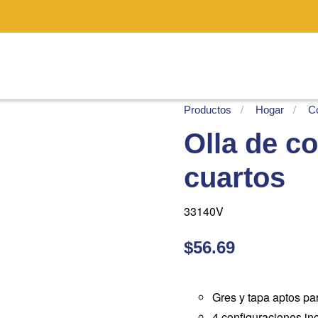
Productos
Hogar
C
Olla de co
cuartos
33140V
$56.69
Gres y tapa aptos par
4 configuraciones inc