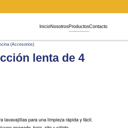
Inicio
Nosotros
Productos
Contacto
ocina (Accesorios)
cción lenta de 4
a lavavajillas para una limpieza rápida y fácil.
luyen apagado, bajo, alto y cálido