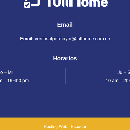
Email
Email:
ventasalpormayor@fullhome.com.ec
Horarios
o – Mi
Ju – 
m – 19H00 pm
10 am – 2
Hosting Web - Ecuador