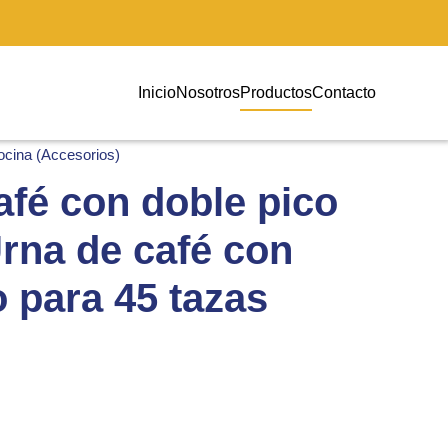
Inicio
Nosotros
Productos
Contacto
ocina (Accesorios)
afé con doble pico
Urna de café con
o para 45 tazas