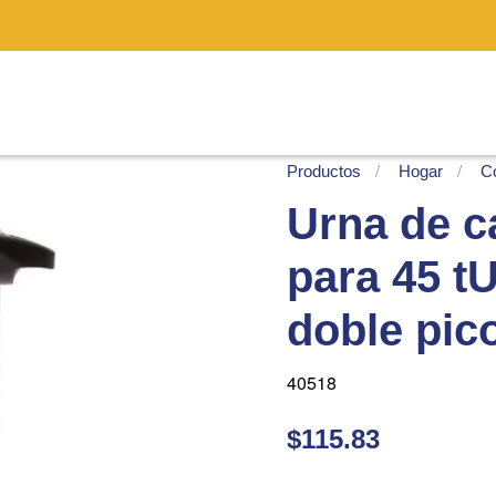
Productos
Hogar
C
Urna de c
para 45 t
doble pic
40518
$115.83