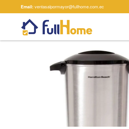
Email:
ventasalpormayor@fullhome.com.ec
Skip to main content