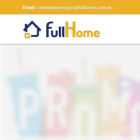
Email:
ventasalpormayor@fullhome.com.ec
Skip to main content
P