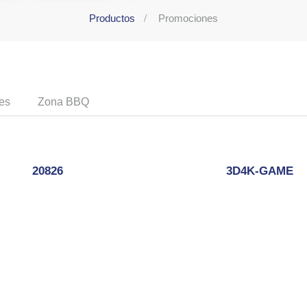
Productos
Promociones
es
Zona BBQ
20826
3D4K-GAME