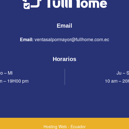
Email
Email:
ventasalpormayor@fullhome.com.ec
Horarios
o – Mi
Ju – 
m – 19H00 pm
10 am – 2
Hosting Web - Ecuador